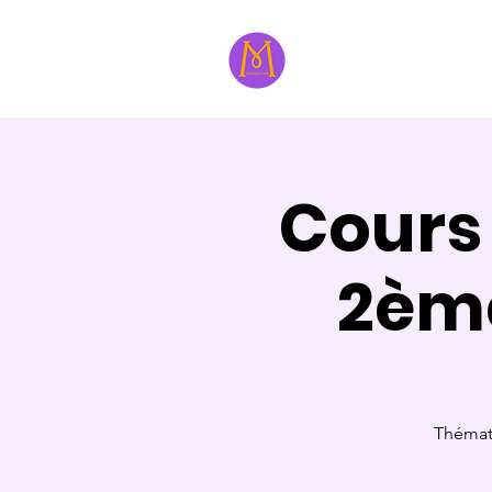
À propos
Formatri
Cours
2èm
Thémati