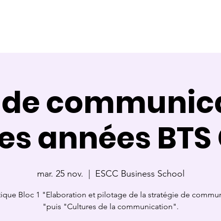
ce
Référente
Membre de jury
Calendrier des cours
 de communica
es années BTS
mar. 25 nov.
  |  
ESCC Business School
que Bloc 1 "Elaboration et pilotage de la stratégie de commu
"puis "Cultures de la communication".