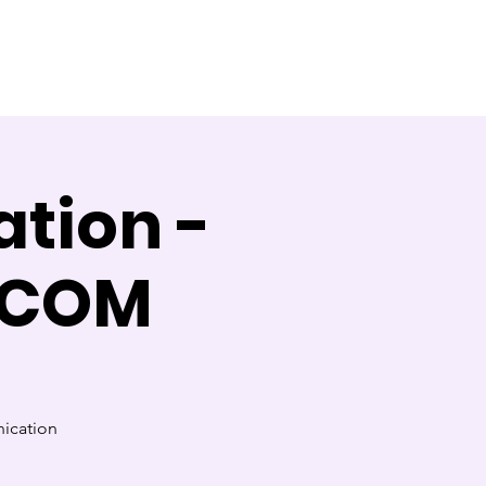
Témoignages
Contact
Blog
tion -
 COM
nication