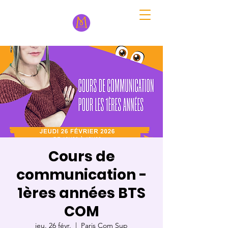
Cours de
communication -
1ères années BTS
COM
jeu. 26 févr.
  |  
Paris Com Sup