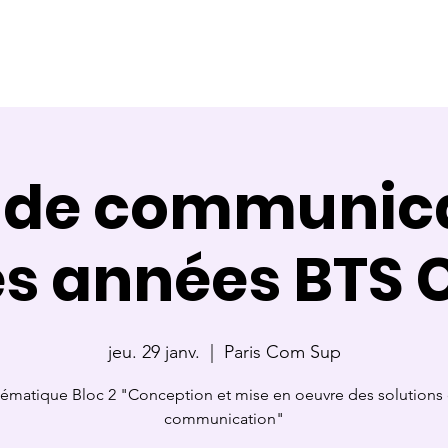
ce
Référente
Membre de jury
Calendrier des cours
 de communica
es années BTS
jeu. 29 janv.
  |  
Paris Com Sup
ématique Bloc 2 "Conception et mise en oeuvre des solutions
communication"