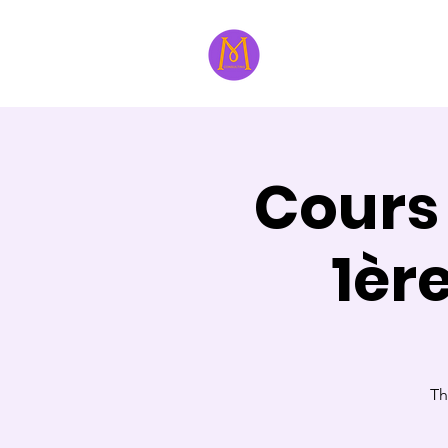
À propos
Formatri
Cours
1èr
Th