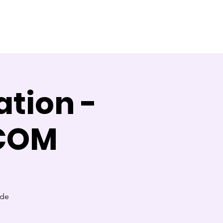
Témoignages
Contact
Blog
tion -
 COM
 de