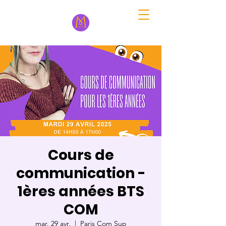
Cours de
communication -
1ères années BTS
COM
mar. 29 avr.
  |  
Paris Com Sup