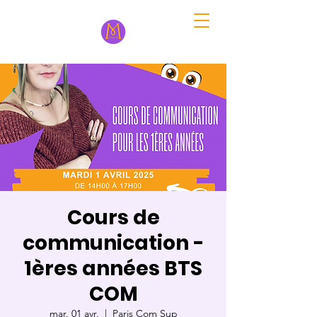
Cours de
communication -
1ères années BTS
COM
mar. 01 avr.
  |  
Paris Com Sup