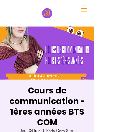
Cours de
communication -
1ères années BTS
COM
jeu. 04 juin
  |  
Paris Com Sup