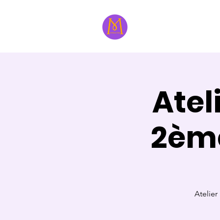
À propos
Formatri
Atel
2èm
Atelier