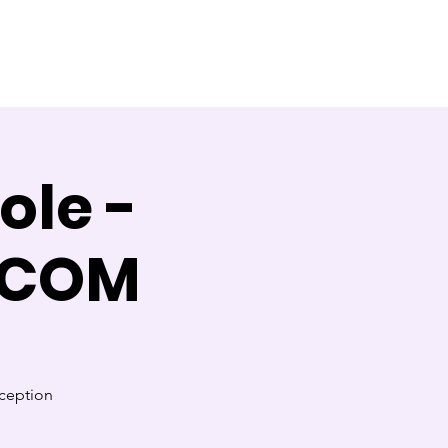
Témoignages
Contact
Blog
ole -
 COM
nception