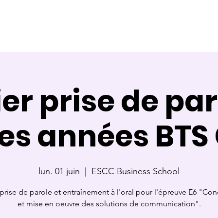
ce
Référente
Membre de jury
Calendrier des cours
ier prise de par
es années BTS
lun. 01 juin
  |  
ESCC Business School
 prise de parole et entraînement à l'oral pour l'épreuve E6 "Co
et mise en oeuvre des solutions de communication".