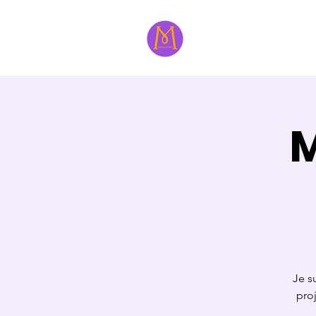
À propos
Formatri
M
Je s
pro