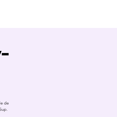
Témoignages
Contact
Blog
y-
le de
Sup.