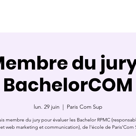
ce
Référente
Membre de jury
Calendrier des cours
embre du jur
BachelorCOM
lun. 29 juin
  |  
Paris Com Sup
uis membre du jury pour évaluer les Bachelor RPMC (responsab
jet web marketing et communication), de l'école de Paris'Com 