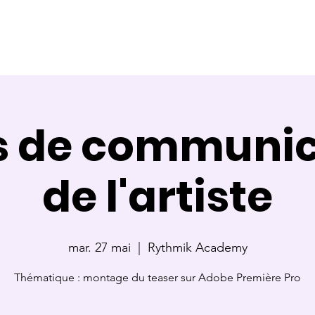
ce
Référente
Membre de jury
Calendrier des cours
s de communic
de l'artiste
mar. 27 mai
  |  
Rythmik Academy
Thématique : montage du teaser sur Adobe Première Pro