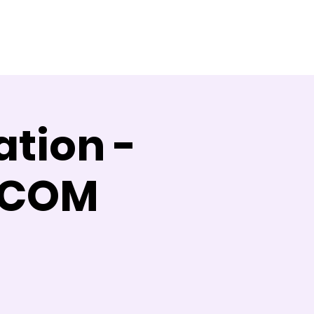
Témoignages
Contact
Blog
tion -
 COM