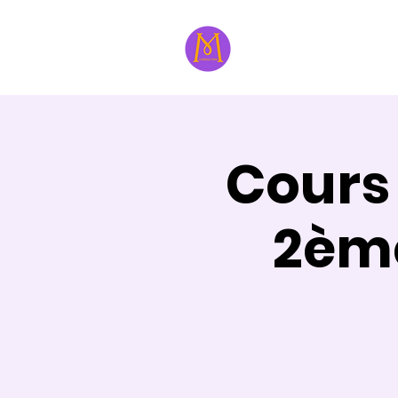
À propos
Formatri
Cours
2èm