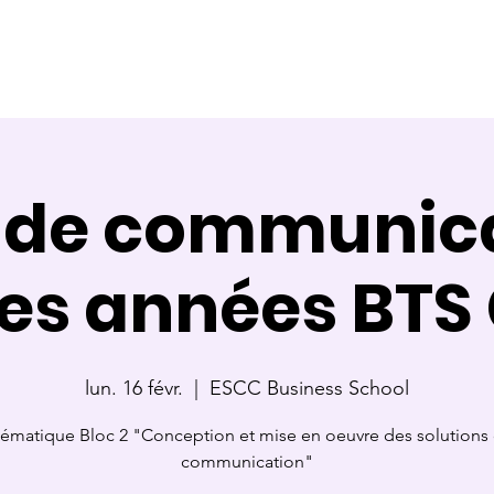
ce
Référente
Membre de jury
Calendrier des cours
 de communica
es années BTS
lun. 16 févr.
  |  
ESCC Business School
ématique Bloc 2 "Conception et mise en oeuvre des solutions
communication"