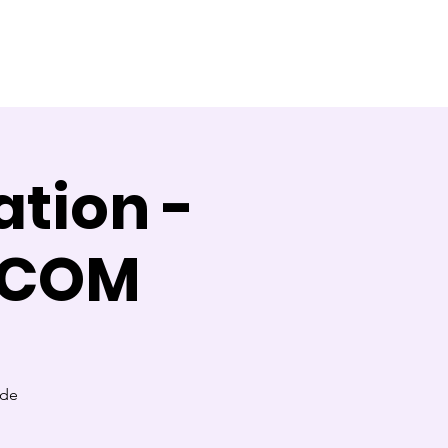
Témoignages
Contact
Blog
tion -
 COM
 de