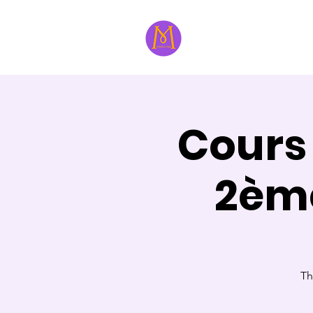
À propos
Formatri
Cours
2èm
Th