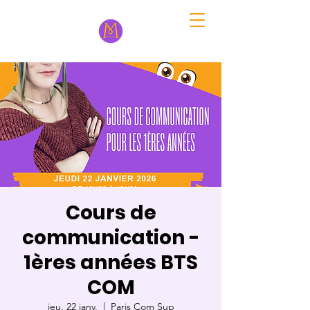
Cours de
communication -
1ères années BTS
COM
jeu. 22 janv.
  |  
Paris Com Sup