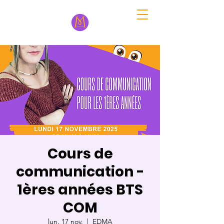
Cours de
communication -
1ères années BTS
COM
lun. 17 nov.
  |  
EDMA