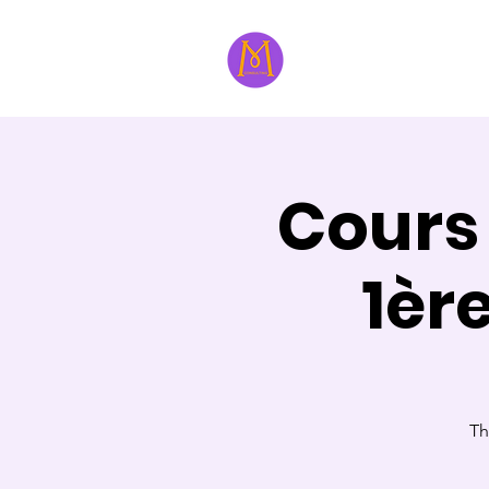
À propos
Formatri
Cours
1èr
Th