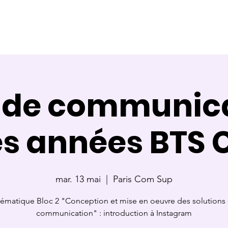
ce
Référente
Membre de jury
Calendrier des cours
 de communica
es années BTS
mar. 13 mai
  |  
Paris Com Sup
ématique Bloc 2 "Conception et mise en oeuvre des solutions
communication" : introduction à Instagram