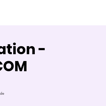
Témoignages
Contact
Blog
tion -
 COM
 de